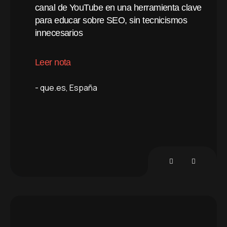
n
canal de YouTube en una herramienta clave
cr
ruch.
para educar sobre SEO, sin tecnicismos
es
innecesarios
va
Leer nota
Le
que.es
España
L