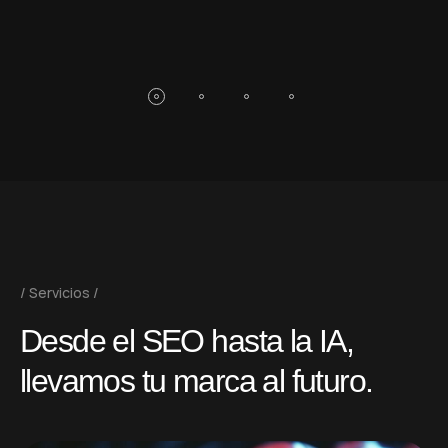
Servicios
D
e
s
d
e
e
l
S
E
O
h
a
s
t
a
l
a
I
A
,
l
l
e
v
a
m
o
s
t
u
m
a
r
c
a
a
l
f
u
t
u
r
o
.