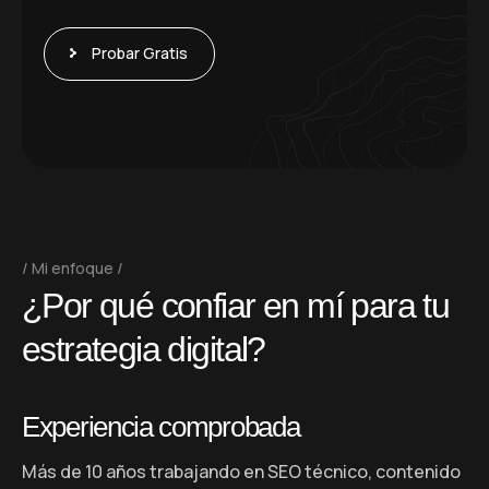
Probar Gratis
Mi enfoque
¿
P
o
r
q
u
é
c
o
n
f
i
a
r
e
n
m
í
p
a
r
a
t
u
e
s
t
r
a
t
e
g
i
a
d
i
g
i
t
a
l
?
Experiencia comprobada
Más de 10 años trabajando en SEO técnico, contenido