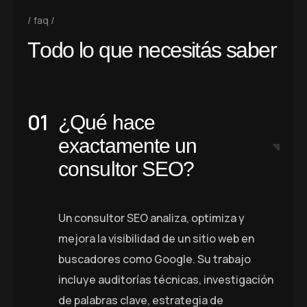
faq
T
o
d
o
l
o
q
u
e
n
e
c
e
s
i
t
á
s
s
a
b
e
r
¿Qué hace
exactamente un
consultor SEO?
Un consultor SEO analiza, optimiza y
mejora la visibilidad de un sitio web en
buscadores como Google. Su trabajo
incluye auditorías técnicas, investigación
de palabras clave, estrategia de