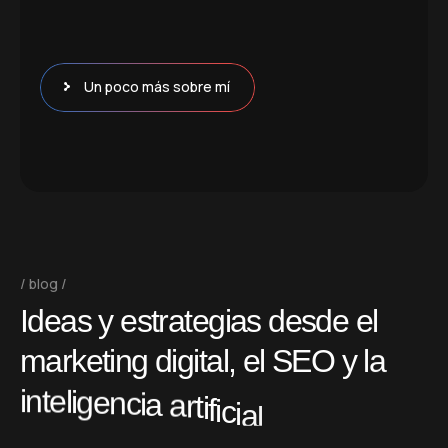
Un poco más sobre mí
blog
I
d
e
a
s
y
e
s
t
r
a
t
e
g
i
a
s
d
e
s
d
e
e
l
m
a
r
k
e
t
i
n
g
d
i
g
i
t
a
l
,
e
l
S
E
O
y
l
a
i
n
t
e
l
i
g
e
n
c
i
a
a
r
t
i
f
i
c
i
a
l