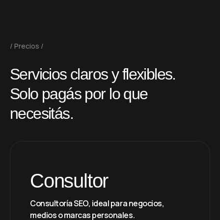
Precios
S
e
r
v
i
c
i
o
s
c
l
a
r
o
s
y
f
l
e
x
i
b
l
e
s
.
S
o
l
o
p
a
g
á
s
p
o
r
l
o
q
u
e
n
e
c
e
s
i
t
á
s
.
Consultor
Consultoría SEO, ideal para negocios,
medios o marcas personales.