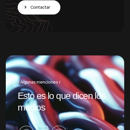
Contactar
Algunas menciones
E
s
t
o
e
s
l
o
q
u
e
d
i
c
e
n
l
o
s
m
e
d
i
o
s