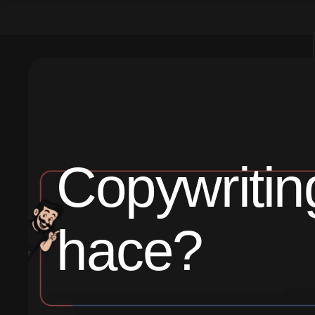
Copywritin
hace?