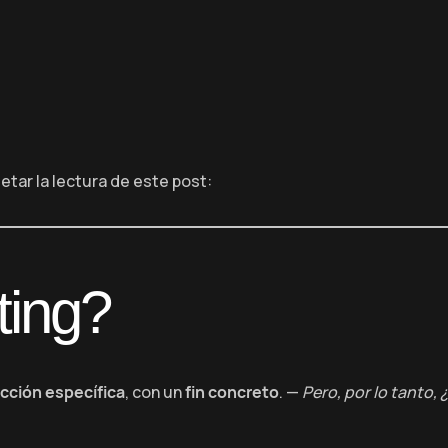
tar la lectura de este post:
ting?
cción específica
, con un
fin concreto
. —
Pero, por lo tanto,