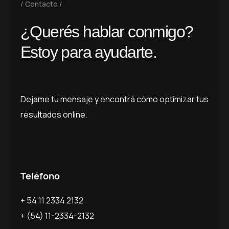
Contacto
¿
Q
u
e
r
é
s
h
a
b
l
a
r
c
o
n
m
i
g
o
?
E
s
t
o
y
p
a
r
a
a
y
u
d
a
r
t
e
.
Dejame tu mensaje y encontrá cómo optimizar tus
resultados online.
Teléfono
+ 54 11 2334 2132
+ (54) 11-2334-2132