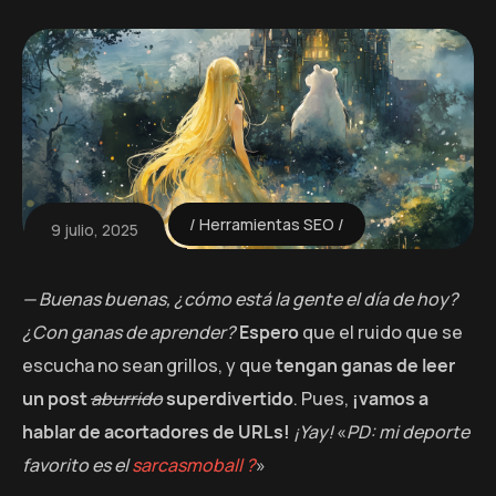
Herramientas SEO
9 julio, 2025
— Buenas buenas, ¿cómo está la gente el día de hoy?
¿Con ganas de aprender?
Espero
que el ruido que se
escucha no sean grillos, y que
tengan ganas de leer
un post
aburrido
superdivertido
. Pues,
¡vamos a
hablar de acortadores de URLs!
¡Yay!
«
PD: mi deporte
favorito es el
sarcasmoball ?
»