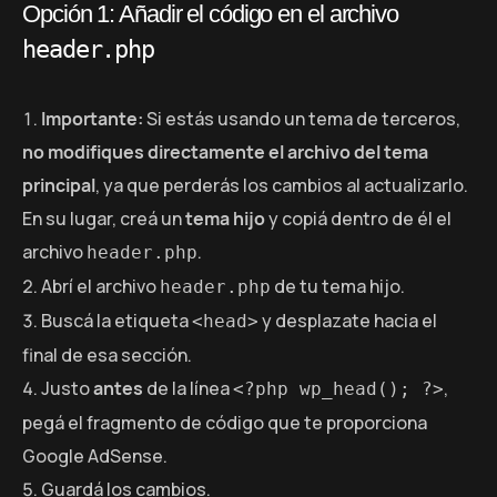
Opción 1: Añadir el código en el archivo
header.php
Importante:
Si estás usando un tema de terceros,
no modifiques directamente el archivo del tema
principal
, ya que perderás los cambios al actualizarlo.
En su lugar, creá un
tema hijo
y copiá dentro de él el
archivo
.
header.php
Abrí el archivo
de tu tema hijo.
header.php
Buscá la etiqueta
y desplazate hacia el
<head>
final de esa sección.
Justo
antes
de la línea
,
<?php wp_head(); ?>
pegá el fragmento de código que te proporciona
Google AdSense.
Guardá los cambios.