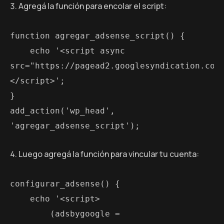
Agregá la función para encolar el script:
function agregar_adsense_script() {
    echo '<script async 
src="https://pagead2.googlesyndication.com
</script>';
}
add_action('wp_head', 
'agregar_adsense_script');
Luego agregá la función para vincular tu cuenta:
configurar_adsense() {
    echo '<script>
        (adsbygoogle = 