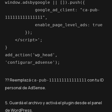
window.adsbygoogle || []).push({
            google_ad_client: "ca-pub-
111111111111111",
            enable_page_level_ads: true
        });
    </script>';
}
add_action('wp_head', 
'configurar_adsense');
?? Reemplazá
con tu ID
ca-pub-111111111111111
personal de AdSense.
Guardá el archivo y activá el plugin desde el panel
de WordPress.