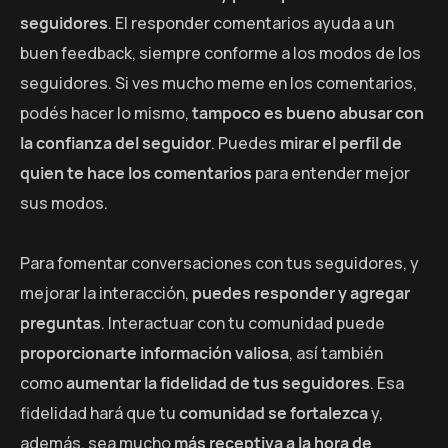
seguidores
. El responder comentarios ayuda a un
buen feedback, siempre conforme a los modos de los
seguidores. Si ves mucho meme en los comentarios,
podés hacer lo mismo,
tampoco es bueno abusar con
la confianza del seguidor
. Puedes
mirar el perfil de
quien te hace los comentarios
para entender mejor
sus modos.
Para fomentar conversaciones con tus seguidores, y
mejorar la interacción,
puedes responder y agregar
preguntas
. Interactuar con tu comunidad puede
proporcionarte información valiosa
, así también
como
aumentar la fidelidad de tus seguidores
. Esa
fidelidad hará que tu
comunidad se fortalezca
y,
además, sea mucho
más receptiva a la hora de