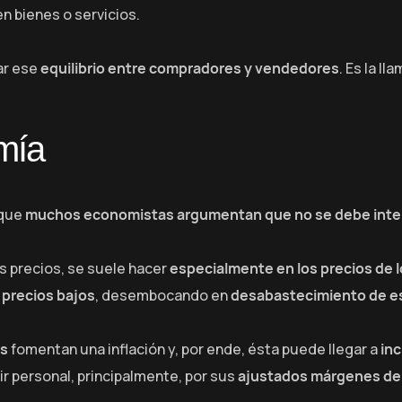
 bienes o servicios.
ar ese
equilibrio entre compradores y vendedores
. Es la l
omía
 que
muchos economistas argumentan que no se debe inter
os precios, se suele hacer
especialmente en los precios de 
 precios bajos
, desembocando en
desabastecimiento de es
os
fomentan una inflación y, por ende, ésta puede llegar a
inc
ir personal, principalmente, por sus
ajustados márgenes de 