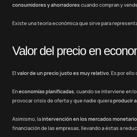
consumidores y ahorradores
cuando compran y venden
Existe una teoría económica que sirve para represent
Valor del precio en econ
El
valor de un precio justo es muy relativo
. Es por ello
En
economías planificadas
, cuando se interviene en l
provocar crisis de oferta y que nadie quiera
producir a
Asimismo, la
intervención en los mercados monetari
financiación de las empresas, llevando a éstas a reduc