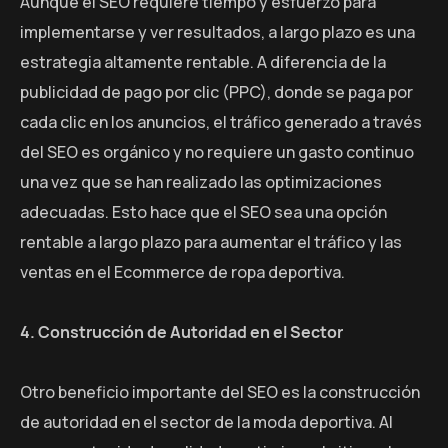
Aunque el SEO requiere tiempo y esfuerzo para
implementarse y ver resultados, a largo plazo es una
estrategia altamente rentable. A diferencia de la
publicidad de pago por clic (PPC), donde se paga por
cada clic en los anuncios, el tráfico generado a través
del SEO es orgánico y no requiere un gasto continuo
una vez que se han realizado las optimizaciones
adecuadas. Esto hace que el SEO sea una opción
rentable a largo plazo para aumentar el tráfico y las
ventas en el Ecommerce de ropa deportiva.
4. Construcción de Autoridad en el Sector
Otro beneficio importante del SEO es la construcción
de autoridad en el sector de la moda deportiva. Al