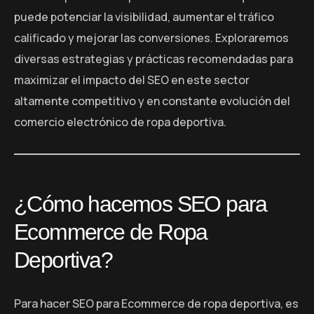
puede potenciar la visibilidad, aumentar el tráfico
calificado y mejorar las conversiones. Exploraremos
diversas estrategias y prácticas recomendadas para
maximizar el impacto del SEO en este sector
altamente competitivo y en constante evolución del
comercio electrónico de ropa deportiva.
¿Cómo hacemos SEO para
Ecommerce de Ropa
Deportiva?
Para hacer SEO para Ecommerce de ropa deportiva, es