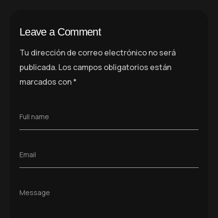
Leave a Comment
Tu dirección de correo electrónico no será
publicada.
Los campos obligatorios están
marcados con
*
Full name
Email
Message