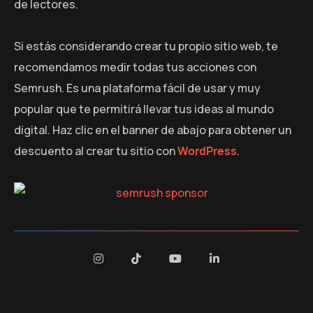
de lectores.
Si estás considerando crear tu propio sitio web, te
recomendamos medir todas tus acciones con
Semrush. Es una plataforma fácil de usar y muy
popular que te permitirá llevar tus ideas al mundo
digital. Haz clic en el banner de abajo para obtener un
descuento al crear tu sitio con
WordPress
.