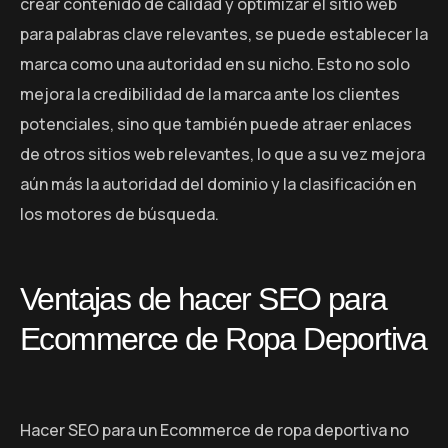
crear contenido de calidad y optimizar el sitio web
para palabras clave relevantes, se puede establecer la
marca como una autoridad en su nicho. Esto no solo
mejora la credibilidad de la marca ante los clientes
potenciales, sino que también puede atraer enlaces
de otros sitios web relevantes, lo que a su vez mejora
aún más la autoridad del dominio y la clasificación en
los motores de búsqueda.
Ventajas de hacer SEO para
Ecommerce de Ropa Deportiva
Hacer SEO para un Ecommerce de ropa deportiva no