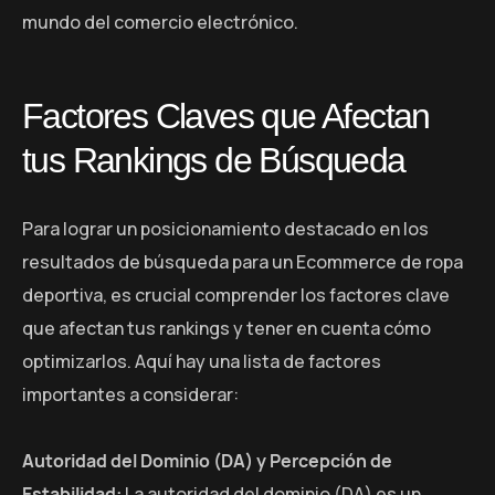
mundo del comercio electrónico.
Factores Claves que Afectan
tus Rankings de Búsqueda
Para lograr un posicionamiento destacado en los
resultados de búsqueda para un Ecommerce de ropa
deportiva, es crucial comprender los factores clave
que afectan tus rankings y tener en cuenta cómo
optimizarlos. Aquí hay una lista de factores
importantes a considerar:
Autoridad del Dominio (DA) y Percepción de
Estabilidad:
La autoridad del dominio (DA) es un