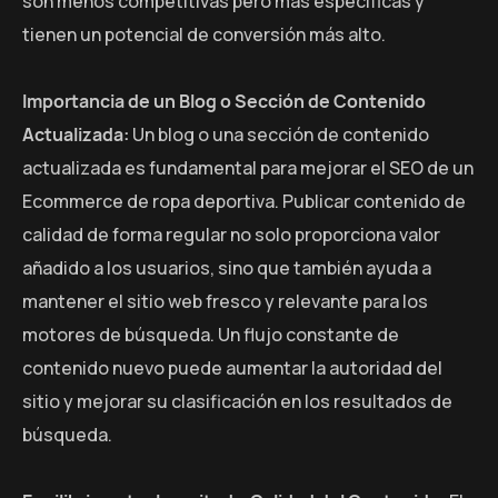
son menos competitivas pero más específicas y
tienen un potencial de conversión más alto.
Importancia de un Blog o Sección de Contenido
Actualizada:
Un blog o una sección de contenido
actualizada es fundamental para mejorar el SEO de un
Ecommerce de ropa deportiva. Publicar contenido de
calidad de forma regular no solo proporciona valor
añadido a los usuarios, sino que también ayuda a
mantener el sitio web fresco y relevante para los
motores de búsqueda. Un flujo constante de
contenido nuevo puede aumentar la autoridad del
sitio y mejorar su clasificación en los resultados de
búsqueda.