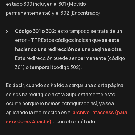
estado 300 incluyen el 301 (Movido
permanentemente) y el 302 (Encontrado).
Código 301 o 302:
esto tampoco se trata de un
error HTTP.Estos códigos indican que
se está
haciendo una redirección de una página a otra
.
Esta redirección puede ser
permanente
(código
301) o
temporal
(código 302).
Es decir, cuando se ha ido a cargar una cierta página
se nos ha redirigido a otra.Supuestamente esto
ocurre porque lo hemos configurado así, ya sea
aplicando la redirección en el
archivo .htaccess (para
servidores Apache)
o con otro método.