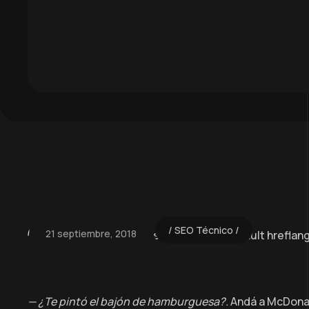
SEO Técnico
21 septiembre, 2018
— ¿Te pintó el bajón de hamburguesa?.
Andá a McDonald