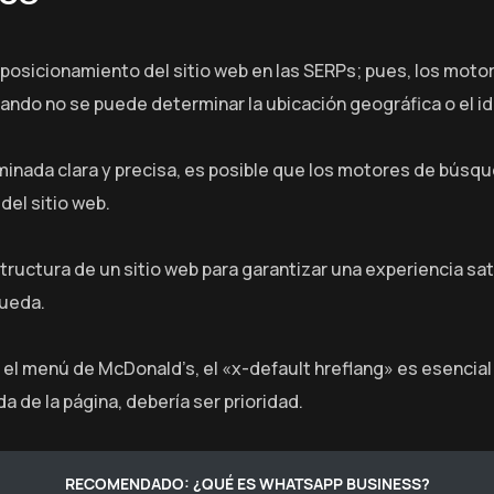
 posicionamiento del sitio web en las SERPs; pues, los moto
uando no se puede determinar la ubicación geográfica o el id
minada clara y precisa, es posible que los motores de búsqu
el sitio web.
tructura de un sitio web para garantizar una experiencia sati
queda.
l menú de McDonald’s, el «x-default hreflang» es esencial e
 de la página, debería ser prioridad.
RECOMENDADO: ¿QUÉ ES WHATSAPP BUSINESS?