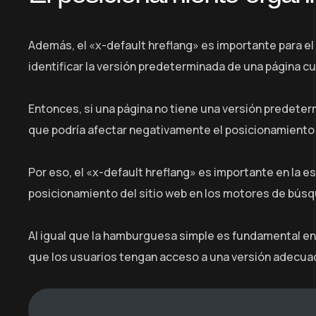
Además, el «x-default hreflang» es importante para el
identificar la versión predeterminada de una página c
Entonces, si una página no tiene una versión predeter
que podría afectar negativamente el posicionamiento d
Por eso, el «x-default hreflang» es importante en la es
posicionamiento del sitio web en los motores de bús
Al igual que la hamburguesa simple es fundamental en e
que los usuarios tengan acceso a una versión adecuada