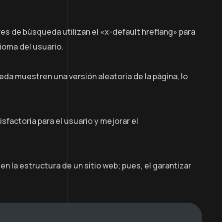
res de búsqueda utilizan el «x-default hreflang» para
ioma del usuario.
eda muestren una versión aleatoria de la página, lo
sfactoria para el usuario y mejorar el
n la estructura de un sitio web; pues, el garantizar