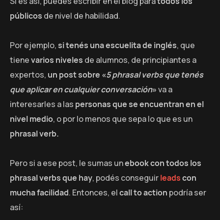
Si es así, puedes escribir en el blog para
todos los
públicos
de nivel de habilidad.
Por ejemplo,
si tenés una escuelita de inglés
, que
tiene
varios niveles
de alumnos, de principiantes a
expertos,
un post sobre «
5 phrasal verbs
que tenés
que aplicar en cualquier conversación
»
va a
interesarles a las
personas que se encuentran en el
nivel medio
, o por lo menos que sepa lo que es un
phrasal verb.
Pero si a ese post, le sumas un
ebook con todos los
phrasal verbs que hay
, podés conseguir
leads
con
mucha facilidad
. Entonces, el
call to action
podría ser
así: