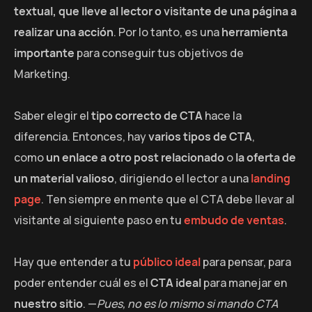
textual, que lleve al lector o visitante de una página a
realizar una acción
. Por lo tanto, es una
herramienta
importante
para conseguir tus objetivos de
Marketing.
Saber elegir el
tipo correcto de CTA
hace la
diferencia. Entonces, hay
varios tipos de CTA
,
como
un enlace a otro post relacionado
o
la oferta de
un material valioso
, dirigiendo el lector a una
landing
page
. Ten siempre en mente que el CTA debe llevar al
visitante al siguiente paso en tu
embudo de ventas
.
Hay que entender a tu
público ideal
para pensar, para
poder entender cuál es el
CTA ideal
para manejar en
nuestro sitio
. —
Pues, no es lo mismo si mando CTA