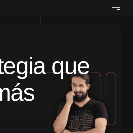
tegia que
 más