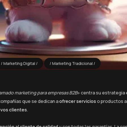
Marketing Digital
Marketing Tradicional
lamado marketing para empresas B2B
» centra su estrategia 
 compañías que se dedican a
ofrecer servicios
o productos a 
vos clientes
.
ención al cliente de calidad
y con todas las garantías. La c