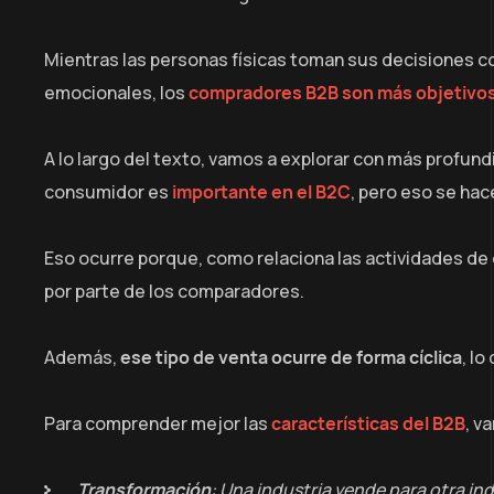
Mientras las personas físicas toman sus decisiones co
emocionales, los
compradores B2B son más objetivo
A lo largo del texto, vamos a explorar con más profun
consumidor es
importante en el B2C
, pero eso se ha
Eso ocurre porque, como relaciona las actividades d
por parte de los comparadores.
Además,
ese tipo de venta ocurre de forma cíclica
, l
Para comprender mejor las
características del B2B
, v
Transformación
: Una industria vende para otra ind