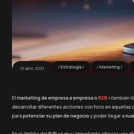
Estrategia
Marketing
13 abril, 2021
El
marketing de empresa a empresa o
B2B
«
también l
desarrollar diferentes acciones con foco en aquellas
para
potenciar su plan de negocio
y poder llegar a
nue
En el ámbito del B2B es muy importante ofrecer una
at