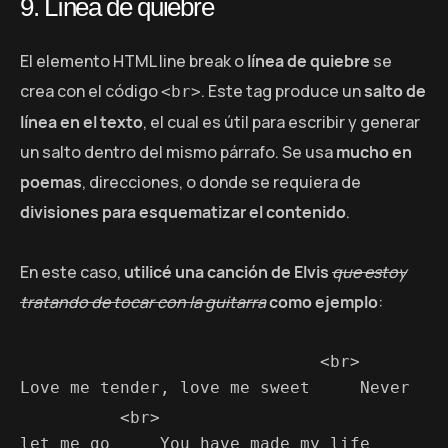
9. Línea de quiebre
El elemento HTML line break o
línea de quiebre
se
crea con el código
. Este tag produce un
salto de
<br>
línea en el texto
, el cual es útil para escribir y generar
un salto dentro del mismo párrafo. Se usa
mucho en
poemas
, direcciones, o donde se requiera de
divisiones para esquematizar el contenido
.
En este caso,
utilicé una canción de Elvis
que estoy
tratando de tocar con la guitarra
como ejemplo
:
 <br>
Love me tender, love me sweet
Never 
 <br>
let me go
You have made my life 