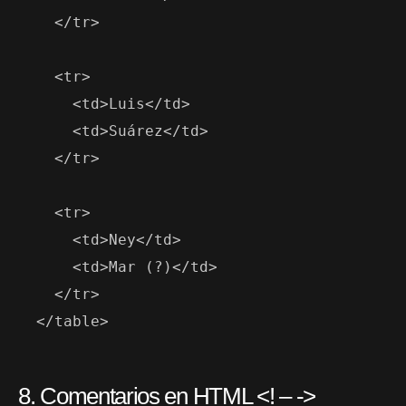
    </tr>

    <tr>

      <td>Luis</td>

      <td>Suárez</td>

    </tr>

    <tr>

      <td>Ney</td>

      <td>Mar (?)</td>

    </tr>

  </table>
8. Comentarios en HTML <! – ->