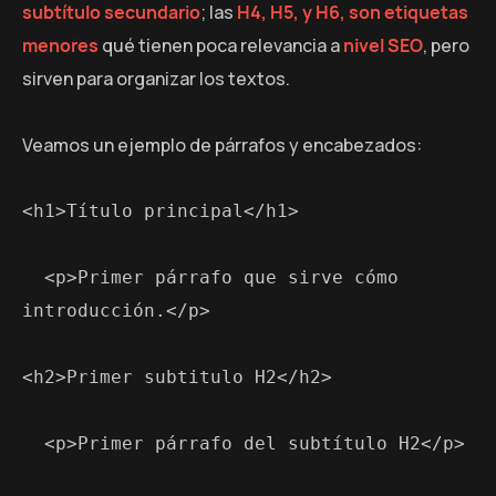
subtítulo secundario
; las
H4, H5, y H6, son etiquetas
menores
qué tienen poca relevancia a
nivel SEO
, pero
sirven para organizar los textos.
Veamos un ejemplo de párrafos y encabezados:
<h1>Título principal</h1>
  <p>Primer párrafo que sirve cómo 
introducción.</p>
<h2>Primer subtitulo H2</h2>
  <p>Primer párrafo del subtítulo H2</p>