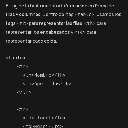
El
tag de la tabla muestra información en forma de
filas y columnas
. Dentro del tag
, usamos los
<table>
tags
para representar las
filas
,
para
<tr>
<th>
representar los
encabezados
y
para
<td>
representar cada
celda
.
<table>

    <tr>

      <th>Nombre</th>

      <th>Apellido</th>

    </tr>

    <tr>

      <td>Lionel</td>

      <td>Messi</td>
