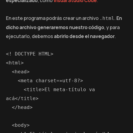
especializado
, como
Visual Studio Code
.
En este programa podrás crear un archivo
.
En
.html
dicho archivo generaremos nuestro código
, y para
ejecutarlo, debemos
abrirlo desde el navegador
.
<! DOCTYPE HTML>

<html>

  <head>

    <meta charset=»utf-8?>

      <title>El meta-título va 
acá</title>

  </head>

  <body>
