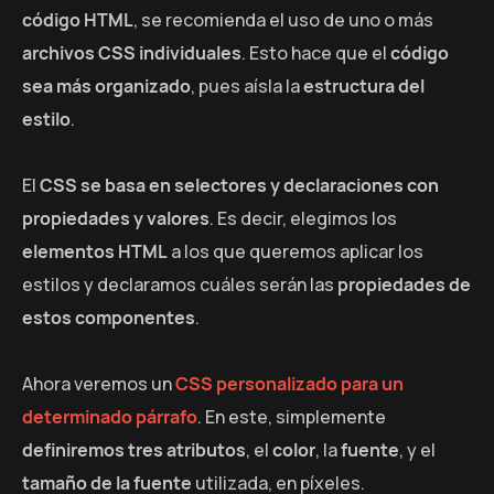
código HTML
, se recomienda el uso de uno o más
archivos CSS individuales
. Esto hace que el
código
sea más organizado
, pues aísla la
estructura del
estilo
.
El
CSS se basa en selectores y declaraciones con
propiedades y valores
. Es decir, elegimos los
elementos HTML
a los que queremos aplicar los
estilos y declaramos cuáles serán las
propiedades de
estos componentes
.
Ahora veremos un
CSS personalizado para un
determinado párrafo
. En este, simplemente
definiremos tres atributos
, el
color
, la
fuente
, y el
tamaño de la fuente
utilizada, en píxeles.