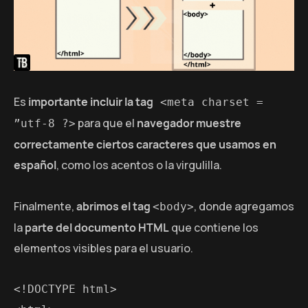
Es
importante incluir la tag
 <meta charset = 
para que el
navegador muestre
”utf-8 ?>
correctamente ciertos caracteres que usamos en
español
, como los acentos o la virgulilla.
Finalmente,
abrimos el tag
, donde agregamos
<body>
la
parte del documento HTML
que contiene los
elementos visibles para el usuario.
<!DOCTYPE html>
