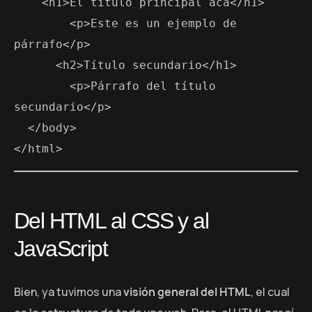
    <h1>El título principal acá</h1>

        <p>Este es un ejemplo de 
párrafo</p>

      <h2>Título secundario</h1>

        <p>Párrafo del título 
secundario</p>

  </body>

</html>
Del HTML al CSS y al
JavaScript
Bien, ya tuvimos una
visión general del HTML
, el cual