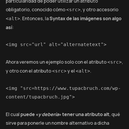
particularidad de poder utilizar un atributo
obligatorio, conocido cómo
, y otro accesorio
<src>
. Entonces, la
Syntax de las imágenes son algo
<alt>
así
:
Ahora veremos un ejemplo solo con el atributo
,
<src>
y otro con el atributo
y el
.
<src>
<alt>
<img "src=https://www.tupacbruch.com/wp-
content/tupacbruch.jpg">
El cual
puede «
y debería
» tener una atributo alt
, qué
sirve para ponerle un nombre alternativo a dicha