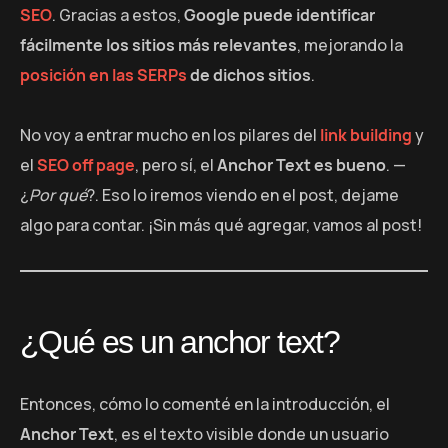
SEO
. Gracias a estos,
Google puede identificar
fácilmente los sitios más relevantes
, mejorando la
posición en las SERPs
de dichos sitios
.
No voy a entrar mucho en los pilares del
link building
y
el
SEO off page
, pero sí, el
Anchor Text es bueno
. —
¿
Por qué
?. Eso lo iremos viendo en el post, dejame
algo para contar. ¡Sin más qué agregar, vamos al post!
¿Qué es un anchor text?
Entonces, cómo lo comenté en la introducción, el
Anchor Text
, es el texto visible donde un usuario