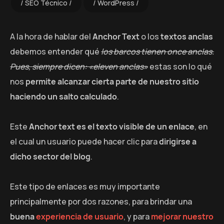
SEO Técnico
WordPress
A la hora de hablar del
Anchor Text
o los
textos anclas
debemos entender qué
los barcos tienen once anclas.
Pues, siempre dicen: «eleven anclas»
estas son lo qué
nos
permite alcanzar cierta parte de nuestro sitio
haciendo un salto calculado
.
Este
Anchor text es el texto visible de un enlace
, en
el cual un usuario puede hacer clic para
dirigirse a
dicho sector del blog
.
Este tipo de enlaces es muy importante
principalmente por dos razones, para brindar una
buena
experiencia de usuario
, y para
mejorar nuestro