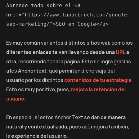
Aprende todo sobre el <a 
href="https://www.tupacbruch.com/google-
seo-marketing/">SEO en Google</a>
Es muy común ver en los distintos sitios web como los
diferentes enlaces te van llevando desde una
URL
a
otra
, recorriendo toda la página. Esto se logra gracias
a los
Anchor text
, qué permiten dicho viaje del
usuario por los distintos
contenidos de tu estrategia
.
Esto es muy positivo, pues,
mejora la retención del
usuario
.
En especial, sí estos Anchor Text se dan
de manera
natural y contextualizada
, pues así, mejora también,
la
experiencia del usuario
.