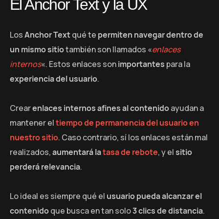
El Anchor Text y la UX
Los
Anchor Text
qué te
permiten navegar dentro de
un mismo sitio
también son llamados «
enlaces
internos
«. Estos enlaces son
importantes
para la
experiencia del usuario
.
Crear
enlaces internos afines al contenido
ayudan a
mantener el
tiempo de permanencia del usuario en
nuestro sitio
. Caso contrario, sí los enlaces están mal
realizados,
aumentará la
tasa de rebote
, y el
sitio
perderá relevancia
.
Lo ideal es siempre qué el
usuario pueda alcanzar el
contenido
que busca en tan solo
3 clics de distancia
.