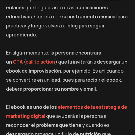
enlaces
que lo guiarán a otras
publicaciones
educativas
. Correrá con su
instrumento musical
para
practicar y luego volverá al
blog para seguir
aprendiendo
.
En algún momento,
la persona encontrará
un
CTA
(
call to action
)
que la invitarán a
descargar un
ebook de improvisación
, por ejemplo. Es ahí cuando
se convertirá en un
lead
, pues para
recibir el ebook
,
deberá
proporcionar su nombre y email
.
El
ebook es uno de los
elementos de la estrategia de
marketing digital
que ayudará a la persona a
reconocer el problema que tiene
y cuando es
descargado provoca un flujo de nutrición
que