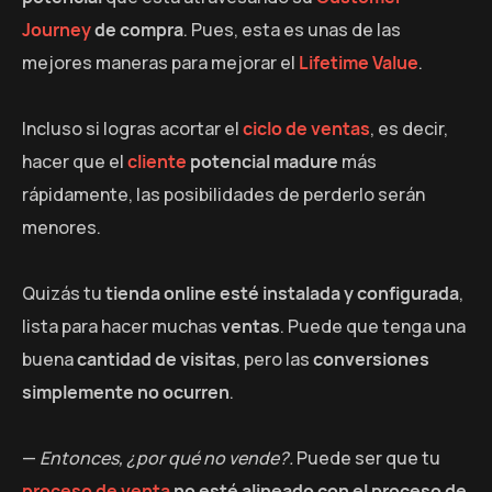
Journey
de compra
. Pues, esta es unas de las
mejores maneras para mejorar el
Lifetime Value
.
Incluso si logras acortar el
ciclo de ventas
, es decir,
hacer que el
cliente
potencial madure
más
rápidamente, las posibilidades de perderlo serán
menores.
Quizás tu
tienda online esté instalada y configurada
,
lista para hacer muchas
ventas
. Puede que tenga una
buena
cantidad de visitas
, pero las
conversiones
simplemente no ocurren
.
—
Entonces, ¿por qué no vende?.
Puede ser que tu
proceso de venta
no esté alineado con el proceso de