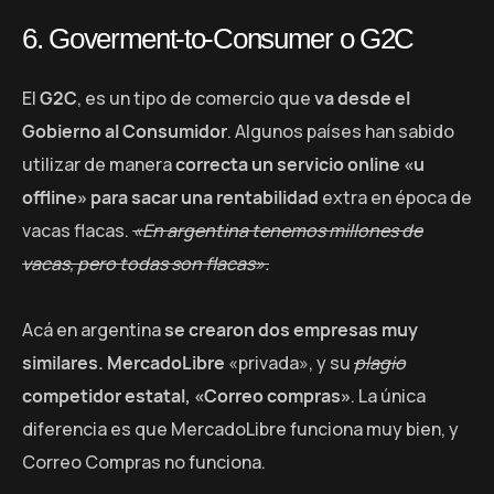
6. Goverment-to-Consumer o G2C
El
G2C
, es un tipo de comercio que
va desde el
Gobierno al Consumidor
. Algunos países han sabido
utilizar de manera
correcta un servicio online «u
offline» para sacar una rentabilidad
extra en época de
vacas flacas.
«En argentina tenemos millones de
vacas, pero todas son flacas».
Acá en argentina
se crearon dos empresas muy
similares. MercadoLibre
«privada», y su
plagio
competidor estatal, «Correo compras»
. La única
diferencia es que MercadoLibre funciona muy bien, y
Correo Compras no funciona.