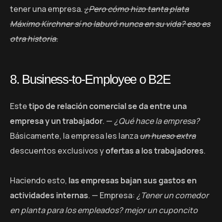
tener una empresa.
¿Pero cómo hizo tanta plata
Máximo Kirchner sí no laburó nunca en su vida? eso es
otra historia.
8. Business-to-Employee o B2E
Este
tipo de relación comercial se da entre una
empresa y un trabajador
. —
¿Qué hace la empresa?
Básicamente, la empresa les lanza
un hueso extra
descuentos exclusivos y
ofertas a los trabajadores
.
Haciendo esto,
las empresas bajan sus gastos en
actividades internas
. — Empresa:
¿Tener un comedor
en planta para los empleados? mejor un cuponcito