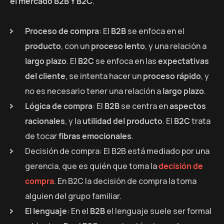
el mercado B2B Y B2C
.
Proceso de compra
: El
B2B
se enfoca en el
producto
, con un
proceso lento
, y una relación a
largo plazo
. El
B2C
se enfoca en las
expectativas
del cliente
, se intenta hacer un
proceso rápido
, y
no es necesario tener una relación a
largo plazo
.
Lógica de compra
: El
B2B
se centra en
aspectos
racionales
, y la
utilidad del producto
. El
B2C
trata
de tocar
fibras emocionales
.
Decisión de compra: El B2B está mediado por una
gerencia, que es quién que toma la
decisión de
compra
. En B2C la decisión de compra la toma
alguien del grupo familiar.
El lenguaje
: En el
B2B
el lenguaje suele ser formal