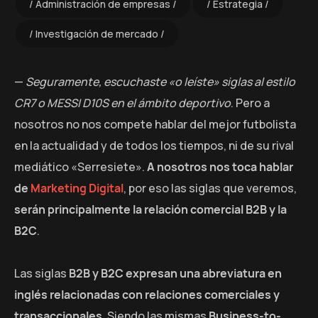
Administración de empresas
Estrategia
Investigación de mercado
—
Seguramente, escuchaste «o leíste» siglas al estilo
CR7 o MESSI D10S en el ámbito deportivo
. Pero a
nosotros no nos compete hablar del mejor futbolista
en la actualidad y de todos los tiempos, ni de su rival
mediático «Serresiete».
A nosotros nos toca hablar
de
Marketing Digital
, por eso las siglas que veremos,
serán principalmente la relación comercial B2B y la
B2C
.
Las siglas
B2B y B2C expresan una abreviatura en
inglés relacionadas con relaciones comerciales y
transaccionales
. Siendo las mismas
Business-to-