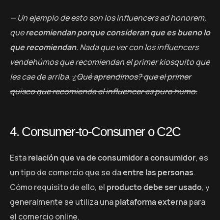
— Un ejemplo de esto son los influencers ad honorem,
que
recomiendan porque consideran que es bueno lo
que recomiendan
. Nada que ver con los influencers
vendehúmos que recomiendan el primer kiosquito que
les cae de arriba.
¿Qué aprendimos? que el primer
quisco que recomienda el influencer es puro humo.
4. Consumer-to-Consumer o C2C
Esta
relación que va de consumidor a consumidor
, es
un tipo de comercio que se da
entre las personas
.
Cómo requisito de ello, el
producto debe ser usado
, y
generalmente se utiliza una
plataforma externa
para
el comercio online.