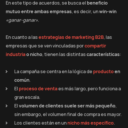
En este tipo de acuerdos, se busca el
beneficio
mutuo entre ambas empresas
, es decir, un
win-win
«ganar-ganar»
.
En cuanto a las
estrategias de marketing B2B
, las
empresas que se ven vinculadas por
compartir
industria
o nicho
, tienen las distintas
características
:
La campaña se centra en la lógica de
producto
en
común
.
El
proceso de venta
es más largo, pero funciona a
gran escala.
El
volumen de clientes suele ser más pequeño
,
sin embargo, el volumen final de compra es mayor.
Los clientes están en un
nicho más específico
.