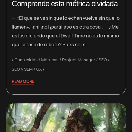
Comprende esta métrica olvidada
— «El que se va sin que lo echen vuelve sin que lo
llamen», ¡ah! ¡no! ¡pará! eso es otra cosa… — ¿Me
estás diciendo que el Dwell Time no es lo mismo
que la tasa de rebote? Pues no mi…
Contenidos
Métricas
Project Manager
SEO
SEO y SEM
UX
READ MORE